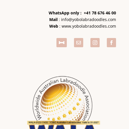
WhatsApp only : +41 78 676 46 00
Mail
:
info@yobolabradoodles.com
Web
:
www.yobolabradoodles.com



