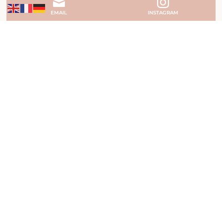


EMAIL
INSTAGRAM