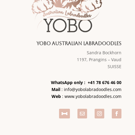
Yobo Australian Labradoodles
Sandra Bockhorn
1197, Prangins – Vaud
SUISSE
WhatsApp only : +41 78 676 46 00
Mail
:
info@yobolabradoodles.com
Web
:
www.yobolabradoodles.com



