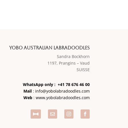
Yobo Australian Labradoodles
Sandra Bockhorn
1197, Prangins – Vaud
SUISSE
WhatsApp only : +41 78 676 46 00
Mail
:
info@yobolabradoodles.com
Web
:
www.yobolabradoodles.com



