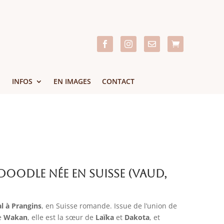




INFOS
EN IMAGES
CONTACT
doodle née en Suisse (Vaud,
al à Prangins
, en Suisse romande. Issue de l’union de
e
Wakan
, elle est la sœur de
Laïka
et
Dakota
, et